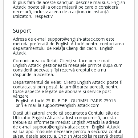
În plus față de aceste sancțiuni descrise mai sus, English
Attack! poate să ia orice măsură pe care o consideră
necesară, inclusiv aceea de a acționa în instanță
utilizatorul respectiv.
Suport
Adresa de e-mail
support@english-attack.com
este
metoda preferată de English Attack! pentru contactarea
departamentului de Relații Clienți din cadrul English
Attack!.
Comunicarea cu Relații Clienți se face prin e-mail;
English Attack! gestionează mesajele primite după cum
consideră adecvat și își rezervă dreptul de a nu
răspunde la acestea.
Departamentul de Relații Clienți English Attack! poate fi
contactat și prin poștă, la următoarea adresă, pentru
toate aspectele legate de abonare și service post-
vânzare:
- English Attack! 75 RUE DE LOURMEL PARIS 75015
- prin e-mail la
support@english-attack.com
Dacă utilizatorul crede că securitatea Contului său de
Utilizator English Attack! a fost compromisă, acesta
trebuie să informeze imediat English Attack! la adresa
de e-mail
support@english-attack.com
. English Attack!
va lua apoi măsurile necesare pentru a securiza contul
și/sau datele acestuia. English Attack! își rezervă dreptul