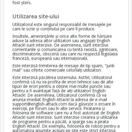
fost șters.
Utilizarea site-ului
Utilizatorul este singurul responsabil de mesajele pe
care le scrie și conținutul pe care îl produce.
Insultele, amenințările și orice alte forme de hărțuire
aduse la adresa altor utilizatori sau angajați English
Attack! sunt interzise. De asemenea, sunt interzise
comentariile și comunicarea cu tentă rasistă, jignitoare,
discriminatorie, obscenă sau care nu respectă legislația
franceză, europeană sau internațională.
Este interzisă trimiterea de mesaje de tip spam, "junk
mail" sau oferte comerciale celorlalți utilizatori.
Este interzisă păcălirea sistemului. Astfel, Utilizatorul
confirmă că nu va profita de erori tehnice sau de alte
tipuri de erori pentru a obține mai multe puncte sau
pentru a fi avantajat față de alți utilizatori English
Attack!. De asemenea, Utilizatorul confirmă că va
anunța imediat English Attack! la adresa de e-mail
support@english-attack.com
dacă găsește o eroare în
exerciții, pe forum sau în alte servicii. Piratarea și
folosirea de software care nu a fost autorizat de English
Attack! sunt interzise. Sunt interzise crearea și utilizarea
de programe pentru a păcăli, a sparge sau a pirata
English Attack!. De exemplu, folosirea de roboți pentru a
automatiza anumite acțiuni pe site este strict interzisă.