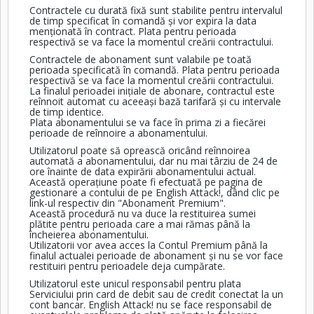
Contractele cu durată fixă sunt stabilite pentru intervalul
de timp specificat în comandă și vor expira la data
menționată în contract. Plata pentru perioada
respectivă se va face la momentul creării contractului.
Contractele de abonament sunt valabile pe toată
perioada specificată în comandă. Plata pentru perioada
respectivă se va face la momentul creării contractului.
La finalul perioadei inițiale de abonare, contractul este
reînnoit automat cu aceeași bază tarifară și cu intervale
de timp identice.
Plata abonamentului se va face în prima zi a fiecărei
perioade de reînnoire a abonamentului.
Utilizatorul poate să oprească oricând reînnoirea
automată a abonamentului, dar nu mai târziu de 24 de
ore înainte de data expirării abonamentului actual.
Această operațiune poate fi efectuată pe pagina de
gestionare a contului de pe English Attack!, dând clic pe
link-ul respectiv din "Abonament Premium".
Această procedură nu va duce la restituirea sumei
plătite pentru perioada care a mai rămas până la
încheierea abonamentului.
Utilizatorii vor avea acces la Contul Premium până la
finalul actualei perioade de abonament și nu se vor face
restituiri pentru perioadele deja cumpărate.
Utilizatorul este unicul responsabil pentru plata
Serviciului prin card de debit sau de credit conectat la un
cont bancar. English Attack! nu se face responsabil de