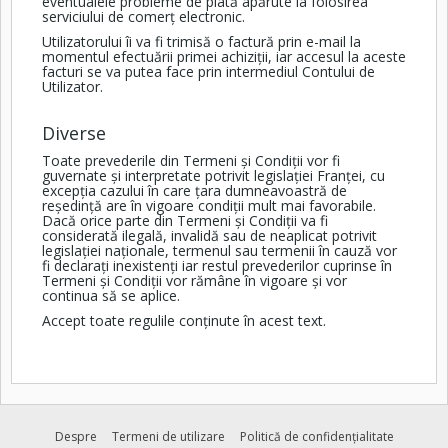
eventualele probleme de plată apărute la folosirea
serviciului de comerț electronic.
Utilizatorului îi va fi trimisă o factură prin e-mail la
momentul efectuării primei achiziții, iar accesul la aceste
facturi se va putea face prin intermediul Contului de
Utilizator.
Diverse
Toate prevederile din Termeni și Condiții vor fi
guvernate și interpretate potrivit legislației Franței, cu
excepția cazului în care țara dumneavoastră de
reședință are în vigoare condiții mult mai favorabile.
Dacă orice parte din Termeni și Condiții va fi
considerată ilegală, invalidă sau de neaplicat potrivit
legislației naționale, termenul sau termenii în cauză vor
fi declarați inexistenți iar restul prevederilor cuprinse în
Termeni și Condiții vor rămâne în vigoare și vor
continua să se aplice.
Accept toate regulile conținute în acest text.
Despre
Termeni de utilizare
Politică de confidențialitate