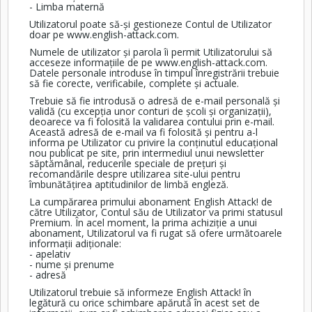
- Limba maternă
Utilizatorul poate să-și gestioneze Contul de Utilizator
doar pe
www.english-attack.com
.
Numele de utilizator și parola îi permit Utilizatorului să
acceseze informațiile de pe
www.english-attack.com
.
Datele personale introduse în timpul înregistrării trebuie
să fie corecte, verificabile, complete și actuale.
Trebuie să fie introdusă o adresă de e-mail personală și
validă (cu excepția unor conturi de școli și organizații),
deoarece va fi folosită la validarea contului prin e-mail.
Această adresă de e-mail va fi folosită și pentru a-l
informa pe Utilizator cu privire la conținutul educațional
nou publicat pe site, prin intermediul unui newsletter
săptămânal, reducerile speciale de prețuri și
recomandările despre utilizarea site-ului pentru
îmbunătățirea aptitudinilor de limbă engleză.
La cumpărarea primului abonament English Attack! de
către Utilizator, Contul său de Utilizator va primi statusul
Premium. În acel moment, la prima achiziție a unui
abonament, Utilizatorul va fi rugat să ofere următoarele
informații adiționale:
- apelativ
- nume și prenume
- adresă
Utilizatorul trebuie să informeze English Attack! în
legătură cu orice schimbare apărută în acest set de