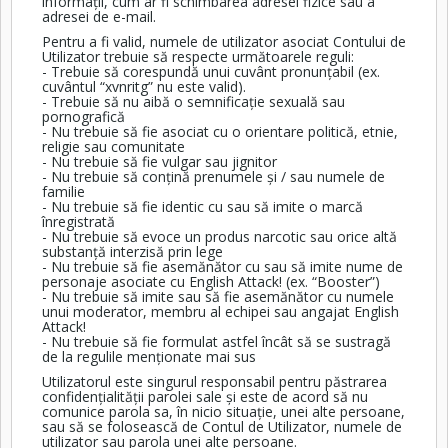
informații, cum ar fi schimbarea adresei fizice sau a
adresei de e-mail.
Pentru a fi valid, numele de utilizator asociat Contului de
Utilizator trebuie să respecte următoarele reguli:
- Trebuie să corespundă unui cuvânt pronunțabil (ex.
cuvântul “xvnritg” nu este valid).
- Trebuie să nu aibă o semnificație sexuală sau
pornografică
- Nu trebuie să fie asociat cu o orientare politică, etnie,
religie sau comunitate
- Nu trebuie să fie vulgar sau jignitor
- Nu trebuie să conțină prenumele și / sau numele de
familie
- Nu trebuie să fie identic cu sau să imite o marcă
înregistrată
- Nu trebuie să evoce un produs narcotic sau orice altă
substanță interzisă prin lege
- Nu trebuie să fie asemănător cu sau să imite nume de
personaje asociate cu English Attack! (ex. “Booster”)
- Nu trebuie să imite sau să fie asemănător cu numele
unui moderator, membru al echipei sau angajat English
Attack!
- Nu trebuie să fie formulat astfel încât să se sustragă
de la regulile menționate mai sus
Utilizatorul este singurul responsabil pentru păstrarea
confidențialității parolei sale și este de acord să nu
comunice parola sa, în nicio situație, unei alte persoane,
sau să se folosească de Contul de Utilizator, numele de
utilizator sau parola unei alte persoane.