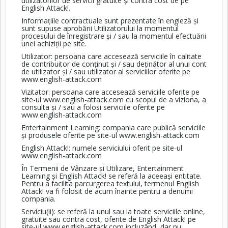
utilizatorilor de servicii gratuite și contra cost de pe
English Attack!.
Informațiile contractuale sunt prezentate în engleză și
sunt supuse aprobării Utilizatorului la momentul
procesului de înregistrare și / sau la momentul efectuării
unei achiziții pe site.
Utilizator: persoana care accesează serviciile în calitate
de contribuitor de conținut și / sau deținător al unui cont
de utilizator și / sau utilizator al serviciilor oferite pe
www.english-attack.com
Vizitator: persoana care accesează serviciile oferite pe
site-ul
www.english-attack.com
cu scopul de a viziona, a
consulta și / sau a folosi serviciile oferite pe
www.english-attack.com
Entertainment Learning: compania care publică serviciile
și produsele oferite pe site-ul
www.english-attack.com
English Attack!: numele serviciului oferit pe site-ul
www.english-attack.com
În Termenii de Vânzare și Utilizare, Entertainment
Learning și English Attack! se referă la aceeași entitate.
Pentru a facilita parcurgerea textului, termenul English
Attack! va fi folosit de acum înainte pentru a denumi
compania.
Serviciu(ii): se referă la unul sau la toate serviciile online,
gratuite sau contra cost, oferite de English Attack! pe
site-ul
www.english-attack.com
incluzând, dar nu