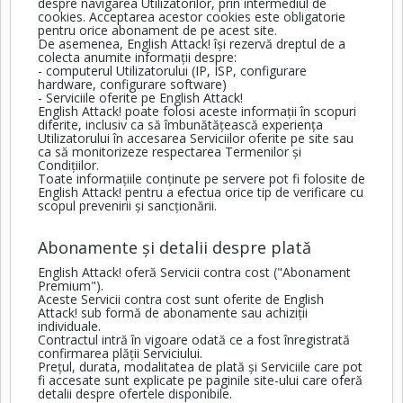
despre navigarea Utilizatorilor, prin intermediul de
cookies. Acceptarea acestor cookies este obligatorie
pentru orice abonament de pe acest site.
De asemenea, English Attack! își rezervă dreptul de a
colecta anumite informații despre:
- computerul Utilizatorului (IP, ISP, configurare
hardware, configurare software)
- Serviciile oferite pe English Attack!
English Attack! poate folosi aceste informații în scopuri
diferite, inclusiv ca să îmbunătățească experiența
Utilizatorului în accesarea Serviciilor oferite pe site sau
ca să monitorizeze respectarea Termenilor și
Condițiilor.
Toate informațiile conținute pe servere pot fi folosite de
English Attack! pentru a efectua orice tip de verificare cu
scopul prevenirii și sancționării.
Abonamente și detalii despre plată
English Attack! oferă Servicii contra cost ("Abonament
Premium").
Aceste Servicii contra cost sunt oferite de English
Attack! sub formă de abonamente sau achiziții
individuale.
Contractul intră în vigoare odată ce a fost înregistrată
confirmarea plății Serviciului.
Prețul, durata, modalitatea de plată și Serviciile care pot
fi accesate sunt explicate pe paginile site-ului care oferă
detalii despre ofertele disponibile.