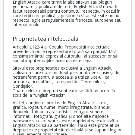
English Attack! care trimit la alte site-uri sau bloguri
gestionate și publicate de terți, English Attack! nu va fi
făcut responsabil pentru conținutul respectiv, în cazul în
care terții care publică și gestionează aceste site-uri nu
respectă legile și regulamentele franceze, europene sau
internaționale.
Proprietatea intelectuală
Articolul L122-4 al Codului Proprietății Intelectuale
prevede că orice reprezentare totală sau parțială fără
consimțământul expres al autorului, al succesorilor săi
sau al împuterniciților acestuia este ilegal.
Site-ul este proprietatea exclusivă a English Attack!.
Utilizatorul are doar un drept personal, neexclusiv și de
netransferat pentru a accesa și a utiliza Site-ul, ca
urmare a acceptării și a respectării Termenilor și
Condițiilor.
Toate celelalte drepturi sunt excluse fără un acord în
scris de la "English Attack!".
Astfel, conținutul produs de English Attack! - text,
grafică, logouri, nume, mărci înregistrate, branduri,
denumiri, tab-uri, caracteristici, imagini, sunete,
informații, fotografii, grafică și orice alte mijloace
hardware sau software - este proprietatea exclusivă a
English Attack! sau a partenerilor săi și este protejat de
drepturile de proprietate intelectuală și se supune legilor
și regulamentelor în vigoare.