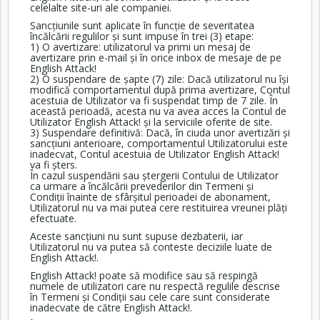
celelalte site-uri ale companiei.
Sancțiunile sunt aplicate în funcție de severitatea
încălcării regulilor și sunt impuse în trei (3) etape:
1) O avertizare: utilizatorul va primi un mesaj de
avertizare prin e-mail și în orice inbox de mesaje de pe
English Attack!
2) O suspendare de șapte (7) zile: Dacă utilizatorul nu își
modifică comportamentul după prima avertizare, Contul
acestuia de Utilizator va fi suspendat timp de 7 zile. În
această perioadă, acesta nu va avea acces la Contul de
Utilizator English Attack! și la serviciile oferite de site.
3) Suspendare definitivă: Dacă, în ciuda unor avertizări și
sancțiuni anterioare, comportamentul Utilizatorului este
inadecvat, Contul acestuia de Utilizator English Attack!
va fi șters.
În cazul suspendării sau ștergerii Contului de Utilizator
ca urmare a încălcării prevederilor din Termeni și
Condiții înainte de sfârșitul perioadei de abonament,
Utilizatorul nu va mai putea cere restituirea vreunei plăți
efectuate.
Aceste sancțiuni nu sunt supuse dezbaterii, iar
Utilizatorul nu va putea să conteste deciziile luate de
English Attack!.
English Attack! poate să modifice sau să respingă
numele de utilizatori care nu respectă regulile descrise
în Termeni și Condiții sau cele care sunt considerate
inadecvate de către English Attack!.