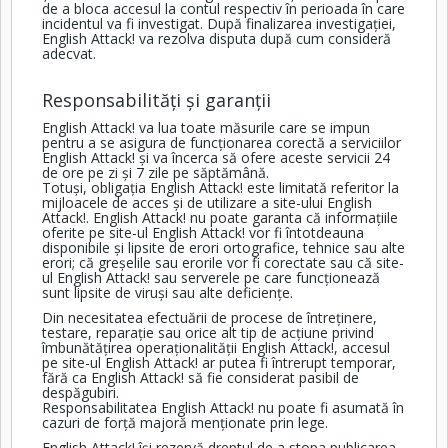
de a bloca accesul la contul respectiv în perioada în care
incidentul va fi investigat. După finalizarea investigației,
English Attack! va rezolva disputa după cum consideră
adecvat.
Responsabilități și garanții
English Attack! va lua toate măsurile care se impun
pentru a se asigura de funcționarea corectă a serviciilor
English Attack! și va încerca să ofere aceste servicii 24
de ore pe zi și 7 zile pe săptămână.
Totuși, obligația English Attack! este limitată referitor la
mijloacele de acces și de utilizare a site-ului English
Attack!. English Attack! nu poate garanta că informațiile
oferite pe site-ul English Attack! vor fi întotdeauna
disponibile și lipsite de erori ortografice, tehnice sau alte
erori; că greșelile sau erorile vor fi corectate sau că site-
ul English Attack! sau serverele pe care funcționează
sunt lipsite de viruși sau alte deficiențe.
Din necesitatea efectuării de procese de întreținere,
testare, reparație sau orice alt tip de acțiune privind
îmbunătățirea operaționalității English Attack!, accesul
pe site-ul English Attack! ar putea fi întrerupt temporar,
fără ca English Attack! să fie considerat pasibil de
despăgubiri.
Responsabilitatea English Attack! nu poate fi asumată în
cazuri de forță majoră menționate prin lege.
English Attack! își rezervă dreptul de a stopa publicarea