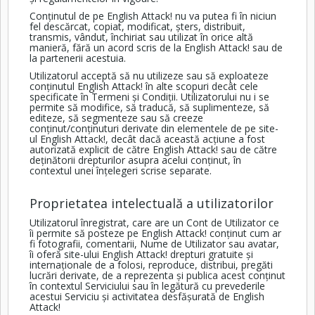
Conținutul de pe English Attack! nu va putea fi în niciun
fel descărcat, copiat, modificat, șters, distribuit,
transmis, vândut, închiriat sau utilizat în orice altă
manieră, fără un acord scris de la English Attack! sau de
la partenerii acestuia.
Utilizatorul acceptă să nu utilizeze sau să exploateze
conținutul English Attack! în alte scopuri decât cele
specificate în Termeni și Condiții. Utilizatorului nu i se
permite să modifice, să traducă, să suplimenteze, să
editeze, să segmenteze sau să creeze
conținut/conținuturi derivate din elementele de pe site-
ul English Attack!, decât dacă această acțiune a fost
autorizată explicit de către English Attack! sau de către
deținătorii drepturilor asupra acelui conținut, în
contextul unei înțelegeri scrise separate.
Proprietatea intelectuală a utilizatorilor
Utilizatorul înregistrat, care are un Cont de Utilizator ce
îi permite să posteze pe English Attack! conținut cum ar
fi fotografii, comentarii, Nume de Utilizator sau avatar,
îi oferă site-ului English Attack! drepturi gratuite și
internaționale de a folosi, reproduce, distribui, pregăti
lucrări derivate, de a reprezenta și publica acest conținut
în contextul Serviciului sau în legătură cu prevederile
acestui Serviciu și activitatea desfășurată de English
Attack!