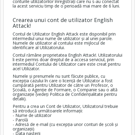
conturile utilizatorilor înregistrați care nu s-au conectat
la acest serviciu timp de o perioadă mai mare de 6 luni.
Crearea unui cont de utilizator English
Attack!
Contul de Utilizator English Attack este disponibil prin
intermediul unui nume de utilizator și al unei parole.
Numele de utilizator al contului este mijlocul de
identificare al Utilizatorului.
Contul rămâne proprietatea English Attack!. Utilizatorului
îi este permis doar dreptul de a accesa serviciul, prin
intermediul Contului de Utilizator care este creat pentru
acel Utilizator.
Numele și prenumele nu sunt făcute publice, cu
excepția cazului în care o licență de Utilizator a fost
cumpărată pentru Utilizator de către un Profesor, o
Școală, o Agenție de Formare, o Companie sau o altă
organizație (vedeți Politica de Confidențialitate pentru
detalii).
Pentru a crea un Cont de Utilizator, Utilizatorul trebuie
să introducă următoarele informații:
- Nume de utilizator
- Parolă
- Adresă de e-mail (cu excepția unor conturi de școli și
organizații)
- Data nașterii