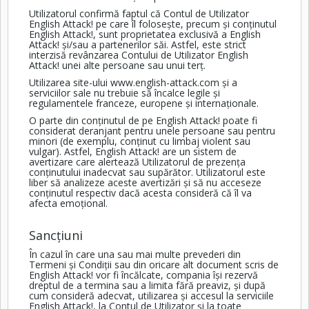
Utilizatorul confirmă faptul că Contul de Utilizator
English Attack! pe care îl folosește, precum și conținutul
English Attack!, sunt proprietatea exclusivă a English
Attack! și/sau a partenerilor săi. Astfel, este strict
interzisă revânzarea Contului de Utilizator English
Attack! unei alte persoane sau unui terț.
Utilizarea site-ului
www.english-attack.com
și a
serviciilor sale nu trebuie să încalce legile și
regulamentele franceze, europene și internaționale.
O parte din conținutul de pe English Attack! poate fi
considerat deranjant pentru unele persoane sau pentru
minori (de exemplu, conținut cu limbaj violent sau
vulgar). Astfel, English Attack! are un sistem de
avertizare care alertează Utilizatorul de prezența
conținutului inadecvat sau supărător. Utilizatorul este
liber să analizeze aceste avertizări și să nu acceseze
conținutul respectiv dacă acesta consideră că îl va
afecta emoțional.
Sancțiuni
În cazul în care una sau mai multe prevederi din
Termeni și Condiții sau din oricare alt document scris de
English Attack! vor fi încălcate, compania își rezervă
dreptul de a termina sau a limita fără preaviz, și după
cum consideră adecvat, utilizarea și accesul la serviciile
English Attack!, la Contul de Utilizator și la toate