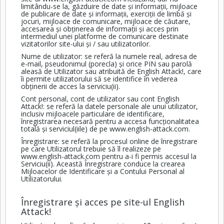
limitându-se la, găzduire de date și informații, mijloace
de publicare de date și informații, exerciții de limbă și
jocuri, mijloace de comunicare, mijloace de căutare,
accesarea și obținerea de informații și acces prin
intermediul unei platforme de comunicare destinate
vizitatorilor site-ului și / sau utilizatorilor.
Nume de utilizator: se referă la numele real, adresa de
e-mail, pseudonimul (porecla) și orice PIN sau parolă
aleasă de Utilizator sau atribuită de English Attack!, care
îi permite utilizatorului să se identifice în vederea
obținerii de acces la serviciu(ii).
Cont personal, cont de utilizator sau cont English
Attack!: se referă la datele personale ale unui utilizator,
inclusiv mijloacele particulare de identificare,
înregistrarea necesară pentru a accesa funcționalitatea
totală și serviciul(iile) de pe
www.english-attack.com
.
Înregistrare: se referă la procesul online de înregistrare
pe care Utilizatorul trebuie să îl realizeze pe
www.english-attack.com
pentru a-i fi permis accesul la
Serviciu(ii). Această Înregistrare conduce la crearea
Mijloacelor de Identificare și a Contului Personal al
Utilizatorului.
Înregistrare și acces pe site-ul English
Attack!