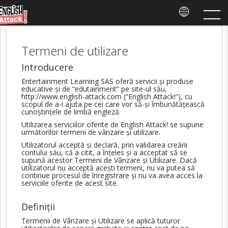
Termeni de utilizare
Introducere
Entertainment Learning SAS oferă servicii și produse
educative și de “edutainment” pe site-ul său,
http://www.english-attack.com
(“English Attack!”), cu
scopul de a-i ajuta pe cei care vor să-și îmbunătățească
cunoștințele de limbă engleză.
Utilizarea serviciilor oferite de English Attack! se supune
următorilor termeni de vânzare și utilizare.
Utilizatorul acceptă și declară, prin validarea creării
contului său, că a citit, a înțeles și a acceptat să se
supună acestor Termeni de Vânzare și Utilizare. Dacă
utilizatorul nu acceptă acești termeni, nu va putea să
continue procesul de înregistrare și nu va avea acces la
serviciile oferite de acest site.
Definiții
Termenii de Vânzare și Utilizare se aplică tuturor