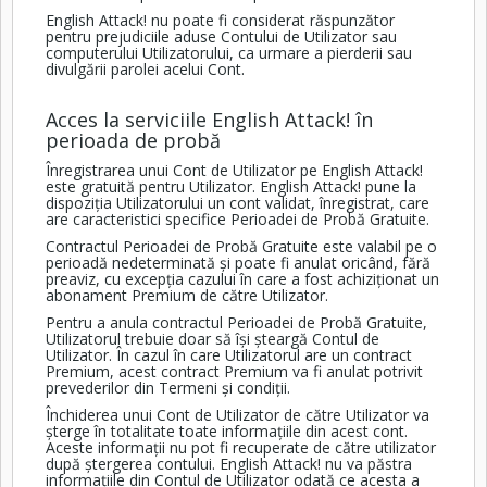
English Attack! nu poate fi considerat răspunzător
pentru prejudiciile aduse Contului de Utilizator sau
computerului Utilizatorului, ca urmare a pierderii sau
divulgării parolei acelui Cont.
Acces la serviciile English Attack! în
perioada de probă
Înregistrarea unui Cont de Utilizator pe English Attack!
este gratuită pentru Utilizator. English Attack! pune la
dispoziția Utilizatorului un cont validat, înregistrat, care
are caracteristici specifice Perioadei de Probă Gratuite.
Contractul Perioadei de Probă Gratuite este valabil pe o
perioadă nedeterminată și poate fi anulat oricând, fără
preaviz, cu excepția cazului în care a fost achiziționat un
abonament Premium de către Utilizator.
Pentru a anula contractul Perioadei de Probă Gratuite,
Utilizatorul trebuie doar să își șteargă Contul de
Utilizator. În cazul în care Utilizatorul are un contract
Premium, acest contract Premium va fi anulat potrivit
prevederilor din Termeni și condiții.
Închiderea unui Cont de Utilizator de către Utilizator va
șterge în totalitate toate informațiile din acest cont.
Aceste informații nu pot fi recuperate de către utilizator
după ștergerea contului. English Attack! nu va păstra
informațiile din Contul de Utilizator odată ce acesta a