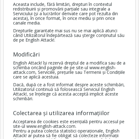
Aceasta include, fără limitări, drepturi în contextul
redistribuirii și promovării parțiale sau integrale a
Serviciului (și a lucrărilor derivate care pot rezulta din
acesta), în orice format, în orice mediu și prin orice
canale media.
Drepturile garantate mai sus nu se mai aplică atunci
când Utilizatorul îndepărtează sau șterge conținutul său
de pe English Attack!.
Modificări
English Attack! își rezervă dreptul de a modifica sau de a
schimba oricând paginile de pe site-ul
www.english-
attack.com
, Serviciile, prețurile sau Termenii și Condițiile
care se aplică acestuia.
Dacă, după ce a fost informat despre aceste schimbări,
Utilizatorul continuă să folosească Serviciul English
Attack!, se înțelege că acesta acceptă implicit aceste
schimbări.
Colectarea și utilizarea informațiilor
Acceptarea de cookies este esențială pentru accesul pe
site-ul
www.english-attack.com
.
Pentru a putea colecta statistici operaționale, English
Attack! ar putea să fie obligat să colecteze informații