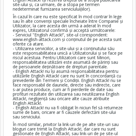
site-ului și, ca urmare, de a stopa pe termen
nedeterminat furnizarea serviciului(iilor).
În cazul în care nu este specificat în mod contrar în lege
sau în alte convenții speciale încheiate între Companie și
Utilizator, la care acesta din urmă a aderat în mod
expres, Utilizatorul confirmă și acceptă următoarele:
- Serviciul "English Attack!”, site-ul corespondent:
www.english-attack.com
și conținutul de pe acesta sunt
oferite ca atare.
- Utilizarea serviciilor, a site-ului și a conținutului său
este responsabilitatea unică a Utilizatorului și se face pe
riscul acestuia. Pentru Utilizatorii care sunt Minori,
responsabilitatea utilizării este asumată de părinți sau
de persoanele deținătoare de drepturi parentale.
- English Attack! nu își asumă responsabilitatea pentru
utilizările English Attack! care nu sunt în concordanță cu
prevederile din Termeni și Condiții. English Attack! nu se
face responsabil de daunele, directe sau indirecte, care
s-ar putea produce, cum ar fi pierderile de date sau
profituri rezultate din utilizarea sau neutilizarea English
Attack!, neglijență sau oricare alte cauze atribuite
English Attack!.
- English Attack! nu va fi obligat în niciun fel să returneze
sume de bani, oricare ar fi cauzele defectării site-ului
sau serviciului.
În mod similar, privitor la link-uri de pe alte site-uri sau
bloguri care trimit la English Attack!, dar care nu sunt
gestionate de English Attack!, sau link-uri de pe site-ul