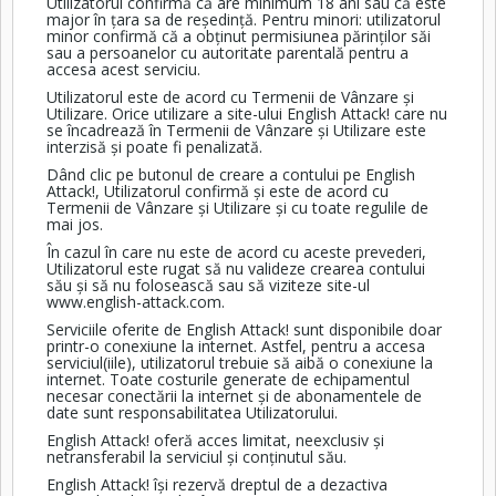
Utilizatorul confirmă că are minimum 18 ani sau că este
major în țara sa de reședință. Pentru minori: utilizatorul
minor confirmă că a obținut permisiunea părinților săi
sau a persoanelor cu autoritate parentală pentru a
accesa acest serviciu.
Utilizatorul este de acord cu Termenii de Vânzare și
Utilizare. Orice utilizare a site-ului English Attack! care nu
se încadrează în Termenii de Vânzare și Utilizare este
interzisă și poate fi penalizată.
Dând clic pe butonul de creare a contului pe English
Attack!, Utilizatorul confirmă și este de acord cu
Termenii de Vânzare și Utilizare și cu toate regulile de
mai jos.
În cazul în care nu este de acord cu aceste prevederi,
Utilizatorul este rugat să nu valideze crearea contului
său și să nu folosească sau să viziteze site-ul
www.english-attack.com
.
Serviciile oferite de English Attack! sunt disponibile doar
printr-o conexiune la internet. Astfel, pentru a accesa
serviciul(iile), utilizatorul trebuie să aibă o conexiune la
internet. Toate costurile generate de echipamentul
necesar conectării la internet și de abonamentele de
date sunt responsabilitatea Utilizatorului.
English Attack! oferă acces limitat, neexclusiv și
netransferabil la serviciul și conținutul său.
English Attack! își rezervă dreptul de a dezactiva